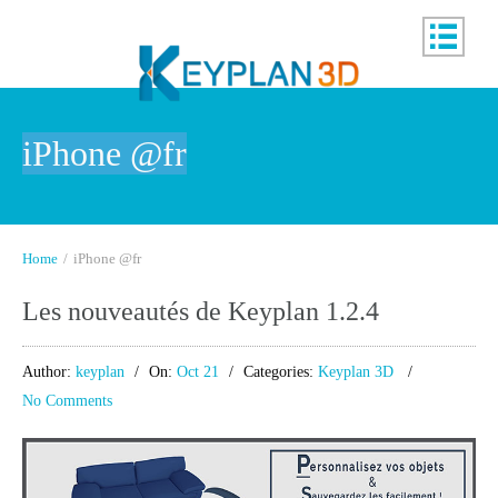
iPhone @fr
Home
/
iPhone @fr
Les nouveautés de Keyplan 1.2.4
Author:
keyplan
On:
Oct 21
Categories:
Keyplan 3D
No Comments