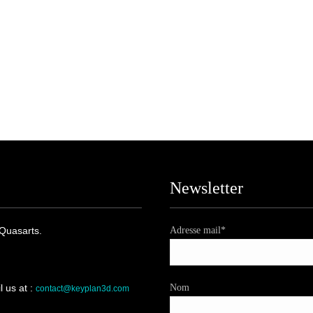
Newsletter
 Quasarts.
Adresse mail*
 us at :
Nom
contact@keyplan3d.com